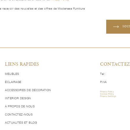
e recevoir des nouvelles et des offres de Modenese Furniture
SOU
LIENS RAPIDES
CONTACTEZ
MEUBLES
Tel:
ÉCLAIRAGE
P.IVA
ACCESSOIRES DE DÉCORATION
Privacy Policy
Cookie Policy
Privacy Settings
INTERIOR DESIGN
À PROPOS DE NOUS
CONTACTEZ-NOUS
ACTUALITÉS ET BLOG