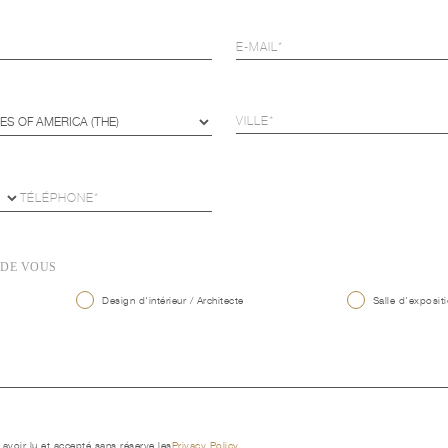
 DE VOUS
Design d'intérieur / Architecte
Salle d'expositi
 avoir lu et accepté sans réserve les
Privacy Policy