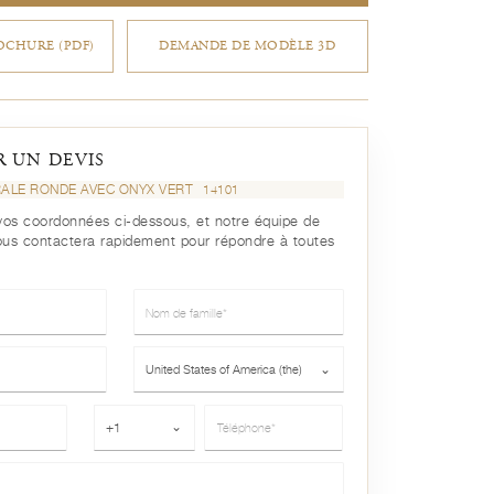
CHURE (PDF)
DEMANDE DE MODÈLE 3D
 UN DEVIS
RALE RONDE AVEC ONYX VERT
14101
r vos coordonnées ci-dessous, et notre équipe de
ous contactera rapidement pour répondre à toutes
Nom de famille*
Pays*
United States of America (the)
⌄
Téléphone*
+1
⌄