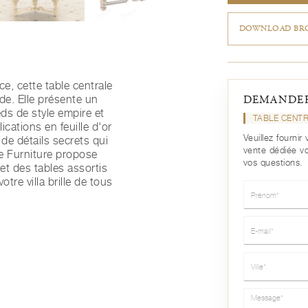
DOWNLOAD BRO
ce, cette table centrale
de. Elle présente un
DEMANDER
ds de style empire et
TABLE CENT
cations en feuille d'or
Veuillez fourni
 de détails secrets qui
vente dédiée v
e Furniture propose
vos questions.
et des tables assortis
otre villa brille de tous
Prénom*
E-mail*
Ville*
Message*