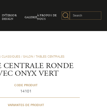
INTERIOR
À PROPOS DE
GALERIE
DESIGN
NOUS
S CLASSIQUES
/
SALON
/
TABLES CENTRALES
E CENTRALE RONDE
VEC ONYX VERT
CODE PRODUIT
14101
VARIANTES DE PRODUIT