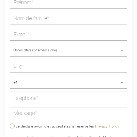
Nom de famille*
E-mail*
Pays*
United States of America (the)
⌄
Ville*
Téléphone*
+1
⌄
Message*
Je déclare avoir lu et accepté sans réserve les
Privacy Policy