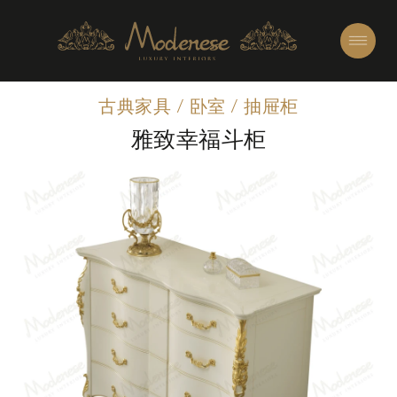
古典家具
/
卧室
/
抽屉柜
雅致幸福斗柜