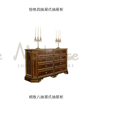
惊艳四抽屉式抽屉柜
精致八抽屉式抽屉柜