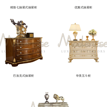
精致七抽屉式抽屉柜
优雅式抽屉柜
巴洛克式抽屉柜
华美五斗柜