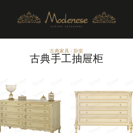
古典家具
/
卧室
古典手工抽屉柜