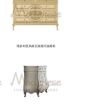
维多利亚风格五抽屉式抽屉柜