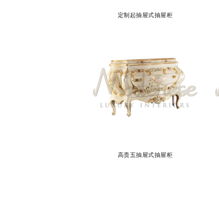
定制起抽屉式抽屉柜
高贵五抽屉式抽屉柜