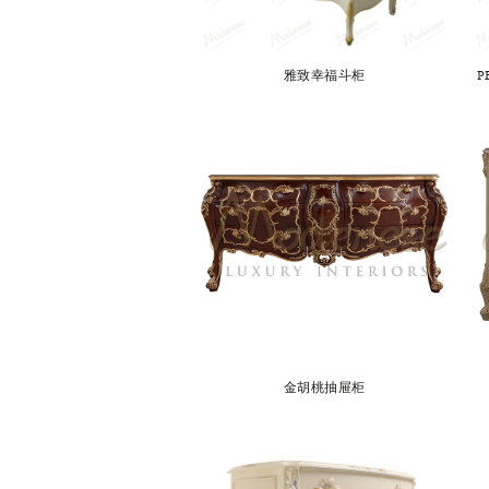
雅致幸福斗柜
P
金胡桃抽屉柜