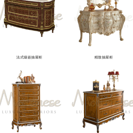
法式镶嵌抽屉柜
精致抽屉柜