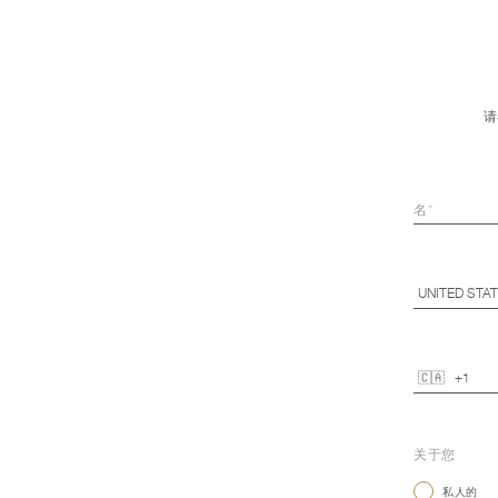
请
关于您
私人的