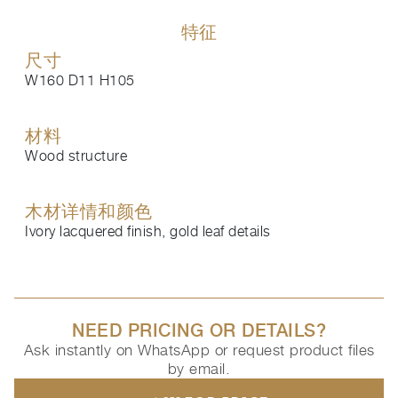
特征
尺寸
W160 D11 H105
材料
Wood structure
木材详情和颜色
Ivory lacquered finish, gold leaf details
NEED PRICING OR DETAILS?
Ask instantly on WhatsApp or request product files
by email.