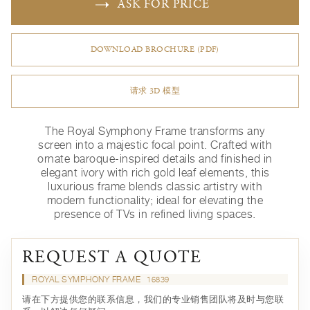
ASK FOR PRICE
DOWNLOAD BROCHURE (PDF)
请求 3D 模型
The Royal Symphony Frame transforms any
screen into a majestic focal point. Crafted with
ornate baroque-inspired details and finished in
elegant ivory with rich gold leaf elements, this
luxurious frame blends classic artistry with
modern functionality; ideal for elevating the
presence of TVs in refined living spaces.
REQUEST A QUOTE
ROYAL SYMPHONY FRAME
16839
请在下方提供您的联系信息，我们的专业销售团队将及时与您联