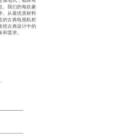
是落地式，都具有
息。我们的每款豪
华。从最优质材料
造的古典电视机柜
传统古典设计中的
味和需求。
问。