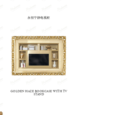
永恒宁静电视柜
GOLDEN HAZE BOOKCASE WITH TV
STAND