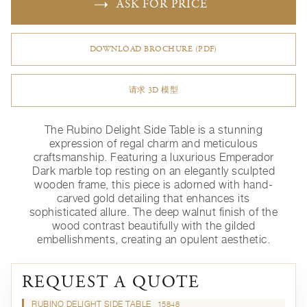
ASK FOR PRICE
DOWNLOAD BROCHURE (PDF)
请求 3D 模型
The Rubino Delight Side Table is a stunning
expression of regal charm and meticulous
craftsmanship. Featuring a luxurious Emperador
Dark marble top resting on an elegantly sculpted
wooden frame, this piece is adorned with hand-
carved gold detailing that enhances its
sophisticated allure. The deep walnut finish of the
wood contrast beautifully with the gilded
embellishments, creating an opulent aesthetic.
REQUEST A QUOTE
RUBINO DELIGHT SIDE TABLE
15848