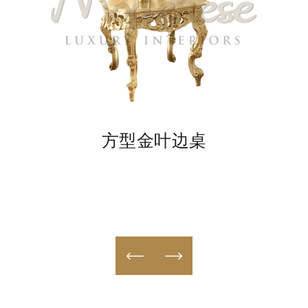
桌
方型金叶边桌