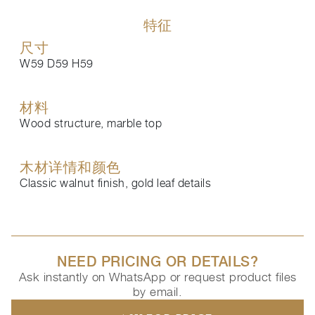
特征
尺寸
W59 D59 H59
材料
Wood structure, marble top
木材详情和颜色
Classic walnut finish, gold leaf details
NEED PRICING OR DETAILS?
Ask instantly on WhatsApp or request product files
by email.