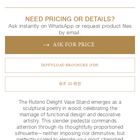
NEED PRICING OR DETAILS?
Ask instantly on WhatsApp or request product files
by email.
ASK FOR PRICE
DOWNLOAD BROCHURE (PDF)
请求 3D 模型
The Rubino Delight Vase Stand emerges as a
sculptural poetry in wood, celebrating the
marriage of functional design and decorative
artistry. This slender pedestal commands
attention through its thoughtfully proportioned
silhouette—neither imposing nor diminutive, but
perfectly scaled to elevate your most cherished