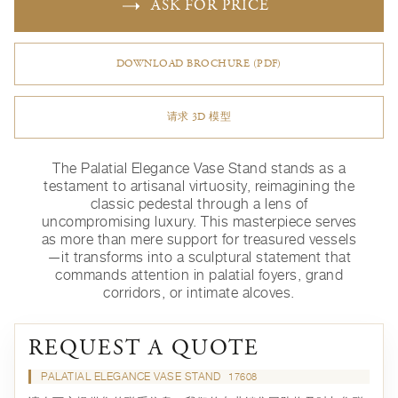
ASK FOR PRICE
DOWNLOAD BROCHURE (PDF)
请求 3D 模型
The Palatial Elegance Vase Stand stands as a
testament to artisanal virtuosity, reimagining the
classic pedestal through a lens of
uncompromising luxury. This masterpiece serves
as more than mere support for treasured vessels
—it transforms into a sculptural statement that
commands attention in palatial foyers, grand
corridors, or intimate alcoves.
REQUEST A QUOTE
PALATIAL ELEGANCE VASE STAND
17608