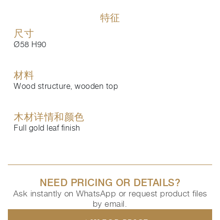
特征
尺寸
Ø58 H90
材料
Wood structure, wooden top
木材详情和颜色
Full gold leaf finish
NEED PRICING OR DETAILS?
Ask instantly on WhatsApp or request product files
by email.