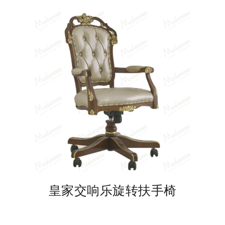
椅
皇家交响乐旋转扶手椅