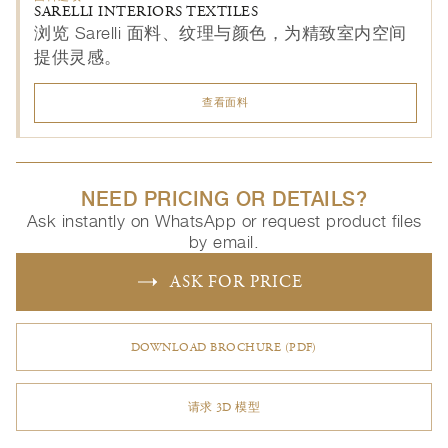
SARELLI INTERIORS TEXTILES
浏览 Sarelli 面料、纹理与颜色，为精致室内空间
提供灵感。
查看面料
NEED PRICING OR DETAILS?
Ask instantly on WhatsApp or request product files
by email.
ASK FOR PRICE
DOWNLOAD BROCHURE (PDF)
请求 3D 模型