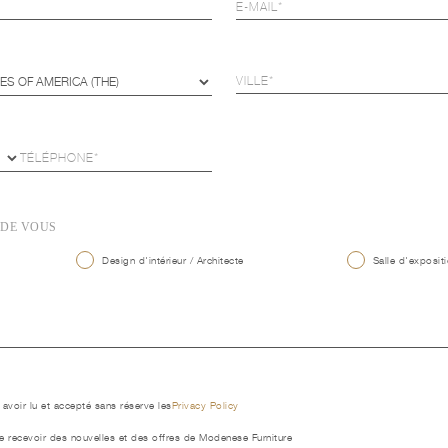
 DE VOUS
Design d'intérieur / Architecte
Salle d'expositi
 avoir lu et accepté sans réserve les
Privacy Policy
e recevoir des nouvelles et des offres de Modenese Furniture