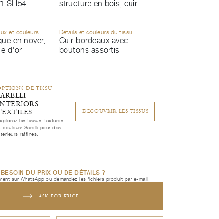
1 SH54
structure en bois, cuir
aux et couleurs
Détails et couleurs du tissu
ique en noyer,
Cuir bordeaux avec
le d'or
boutons assortis
OPTIONS DE TISSU
SARELLI
INTERIORS
TEXTILES
DECOUVRIR LES TISSUS
xplorez les tissus, textures
t couleurs Sarelli pour des
nterieurs raffines.
BESOIN DU PRIX OU DE DÉTAILS ?
ent sur WhatsApp ou demandez les fichiers produit par e-mail.
ASK FOR PRICE