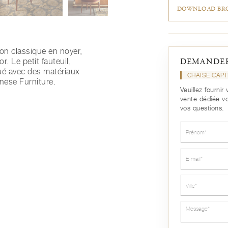
DOWNLOAD BRO
ion classique en noyer,
r. Le petit fauteuil,
DEMANDER
qué avec des matériaux
CHAISE CAP
enese Furniture.
Veuillez fourni
vente dédiée v
vos questions.
Prénom*
E-mail*
Ville*
Message*