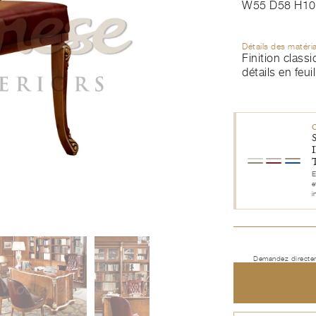
W55 D58 H10
Détails des matéri
Finition class
détails en feuil
E
e
i
Demandez directem