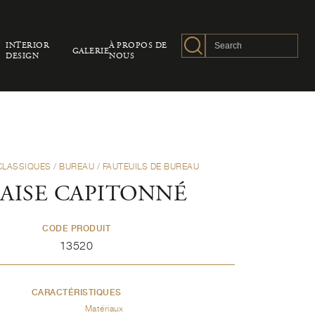
INTERIOR
À PROPOS DE
GALERIE
DESIGN
NOUS
CLASSIQUES
/
BUREAU
/
FAUTEUILS DE BUREAU
AISE CAPITONNÉ
CODE PRODUIT
13520
CARACTÉRISTIQUES
Matériaux