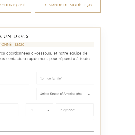
CHURE (PDF)
DEMANDE DE MODÈLE 3D
 UN DEVIS
ITONNÉ
13520
r vos coordonnées ci-dessous, et notre équipe de
ous contactera rapidement pour répondre à toutes
Nom de famille*
Pays*
United States of America (the)
⌄
Téléphone*
+1
⌄