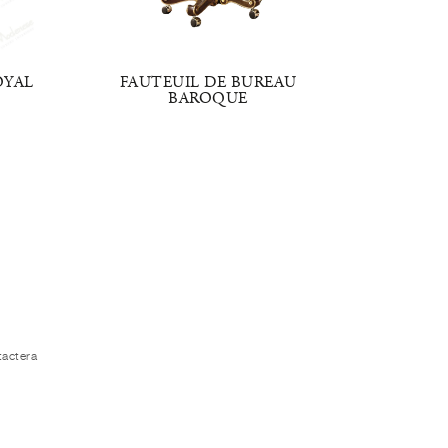
OYAL
FAUTEUIL DE BUREAU
FAUT
BAROQUE
tactera