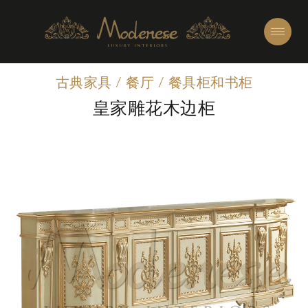
古典家具
/
餐厅
/
餐具柜和书柜
皇家雕花木边柜