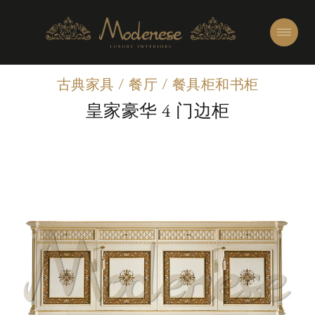
古典家具
/
餐厅
/
餐具柜和书柜
皇家豪华 4 门边柜