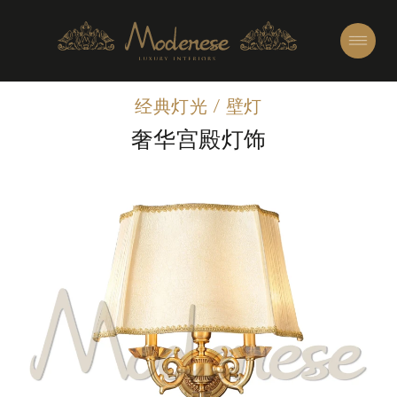
经典灯光
/
壁灯
奢华宫殿灯饰