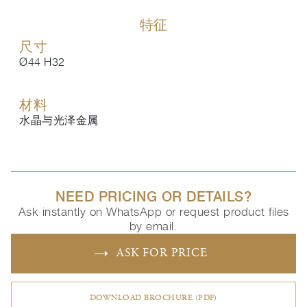
特征
尺寸
Ø44 H32
材料
水晶与光泽金属
NEED PRICING OR DETAILS?
Ask instantly on WhatsApp or request product files
by email.
ASK FOR PRICE
DOWNLOAD BROCHURE (PDF)