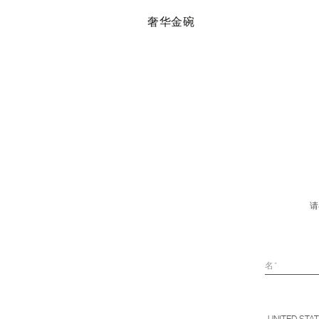
璃花瓶
奢华金碗
请