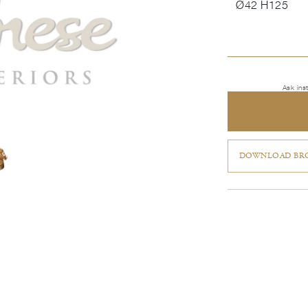
Ø42 H125
Ask ins
DOWNLOAD BRO