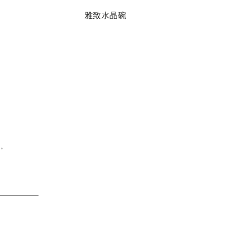
雅致水晶碗
传
问。