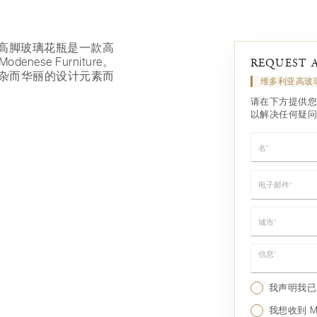
维多利亚高脚玻璃花瓶是一款高
ese Furniture。
REQUEST 
杂而华丽的设计元素而
维多利亚高玻
请在下方提供您
以解决任何疑问
名*
电子邮件*
城市*
信息*
我声明我
我想收到 Mo