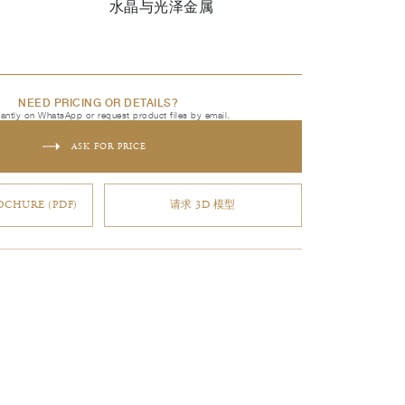
水晶与光泽金属
NEED PRICING OR DETAILS?
tantly on WhatsApp or request product files by email.
ASK FOR PRICE
CHURE (PDF)
请求 3D 模型