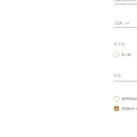
关于您
私人的
我声明我
我想收到 Mo