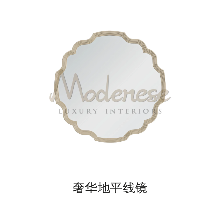
奢华地平线镜
H