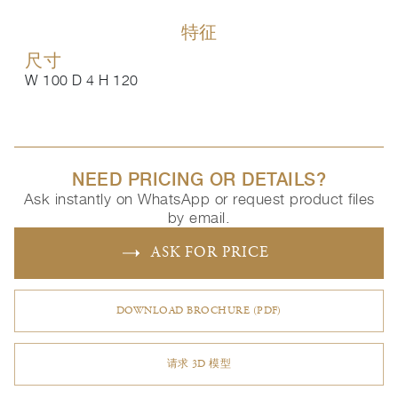
特征
尺寸
W 100 D 4 H 120
NEED PRICING OR DETAILS?
Ask instantly on WhatsApp or request product files
by email.
ASK FOR PRICE
DOWNLOAD BROCHURE (PDF)
请求 3D 模型