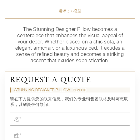
请求 3D 模型
The Stunning Designer Pillow becomes a
centerpiece that enhances the visual appeal of
your decor. Whether placed on a chic sofa, an
elegant armchair, or a luxurious bed, it exudes a
sense of refined beauty and becomes a striking
accent that exudes sophistication.
REQUEST A QUOTE
STUNNING DESIGNER PILLOW
PLW110
请在下方提供您的联系信息，我们的专业销售团队将及时与您联
系，以解决任何疑问。
名*
姓*