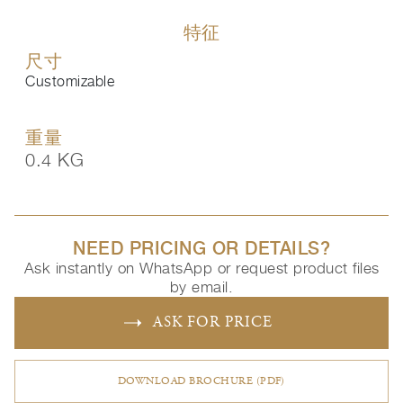
特征
尺寸
Customizable
重量
0.4 KG
NEED PRICING OR DETAILS?
Ask instantly on WhatsApp or request product files
by email.
ASK FOR PRICE
DOWNLOAD BROCHURE (PDF)