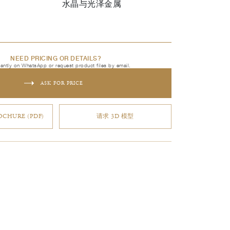
水晶与光泽金属
NEED PRICING OR DETAILS?
tantly on WhatsApp or request product files by email.
ASK FOR PRICE
CHURE (PDF)
请求 3D 模型