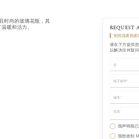
且时尚的玻璃花瓶，其
了温暖和活力。
REQUEST 
时尚浅黄色玻
请在下方提供您
以解决任何疑问
名*
电子邮件*
城市*
信息*
我声明我
我想收到 Mo