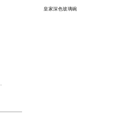
皇家深色玻璃碗
维多
问。