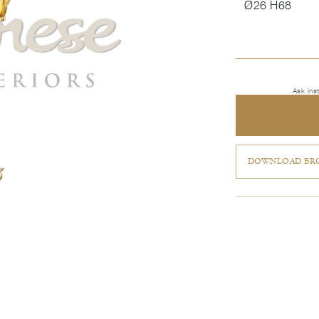
Ø26 H68
Ask ins
DOWNLOAD BRO