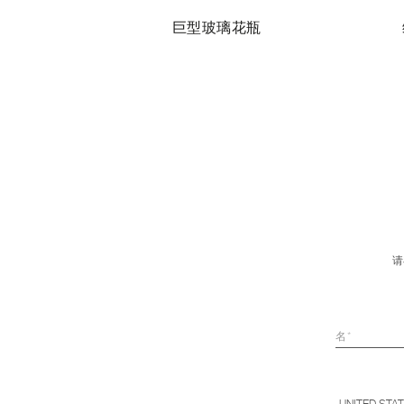
瓶
巨型玻璃花瓶
请