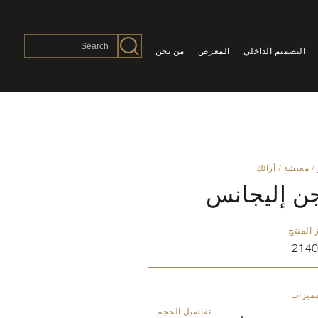
التصميم الداخلي
المعرض
من نحن
/
معيشة
/
أرائك
جن إليجانس
 المنتج
214
مميزات
تفاصيل الحجم