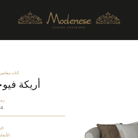
أثاث معاصر
أريكة فيو
رمز
04
ال
الأبعاد