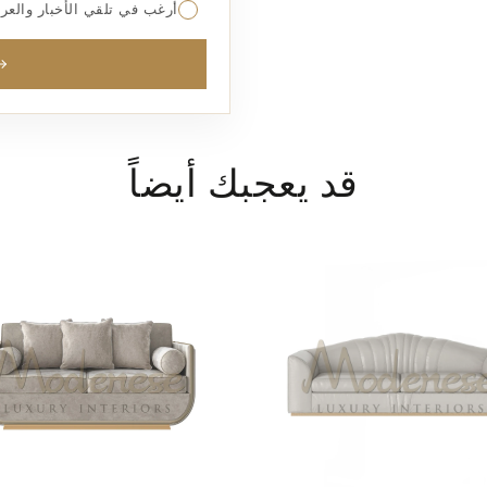
أرغب في تلقي الأخبار والعروض من rniture
قد يعجبك أيضاً