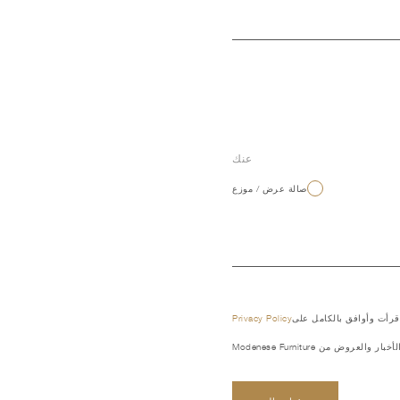
عنك
صالة عرض / موزع
 قرأت وأوافق بالكامل على
Privacy Policy
العروض من Modenese Furniture