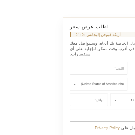
اطلب عرض سعر
أريكة فيوجن إليجانس
21404
تصال الخاصة بك أدناه، وسيتواصل معك
 في أقرب وقت ممكن للإجابة على أي
استفسارات.
اللقب*
الدولة*
⌄
United States of America (the)
هاتف*
⌄
+1
كامل على
Privacy Policy