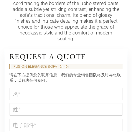
cord tracing the borders of the upholstered parts
adds a subtle yet striking contrast, enhancing the
sofa's traditional charm. Its blend of glossy
finishes and intricate detailing makes it a perfect
choice for those who appreciate the grace of
neoclassic style and the comfort of modern
seating.
REQUEST A QUOTE
FUSION ELEGANCE SOFA
21404
请在下方提供您的联系信息，我们的专业销售团队将及时与您联
系，以解决任何疑问。
名*
姓*
电子邮件*