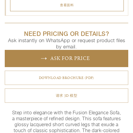
查看面料
NEED PRICING OR DETAILS?
Ask instantly on WhatsApp or request product files
by email.
ASK FOR PRICE
DOWNLOAD BROCHURE (PDF)
请求 3D 模型
Step into elegance with the Fusion Elegance Sofa,
a masterpiece of refined design. This sofa features
glossy lacquered short curved legs that exude a
touch of classic sophistication. The dark-colored